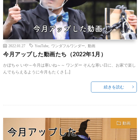
2022.01.27
YouTube
,
ワンダフルワンダー
,
動画
今月アップした動画たち（2022年1月）
かぼちゃ いや～今月は寒いね～～ ワンダー そんな寒い日に、お家で楽し
んでもらえるように今月もたくさ […]
続きを読む
動画