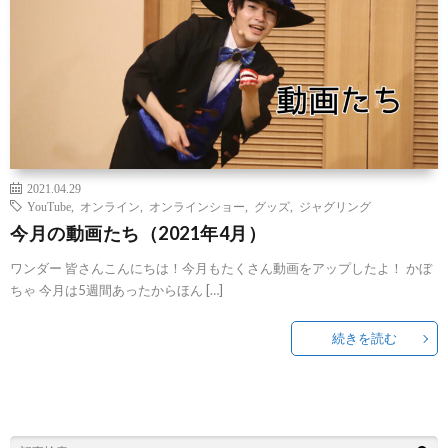
2021.04.29
YouTube
,
オンライン
,
オンラインショー
,
グッズ
,
ジャグリング
今月の動画たち（2021年4月）
ワンダー 皆さんこんにちは！今月もたくさん動画をアップしたよ！ かぼ
ちゃ 今月は5週間あったからほん […]
続きを読む