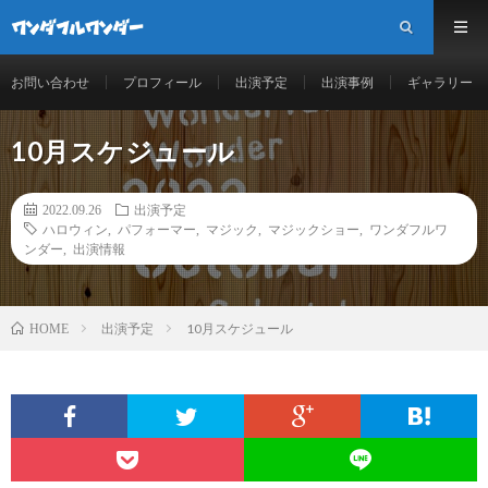
お問い合わせ
プロフィール
出演予定
出演事例
ギャラリー
10月スケジュール
2022.09.26
出演予定
ハロウィン
,
パフォーマー
,
マジック
,
マジックショー
,
ワンダフルワ
ンダー
,
出演情報
出演予定
10月スケジュール
HOME