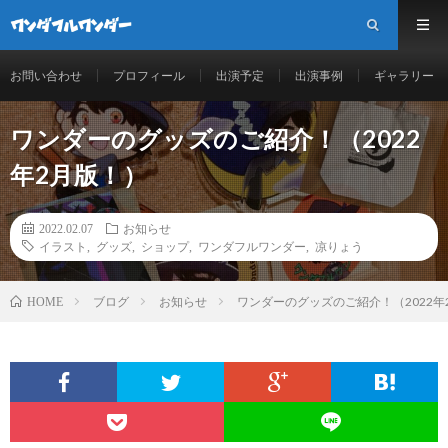
お問い合わせ
プロフィール
出演予定
出演事例
ギャラリー
ワンダーのグッズのご紹介！（2022
年2月版！）
2022.02.07
お知らせ
イラスト
,
グッズ
,
ショップ
,
ワンダフルワンダー
,
凉りょう
ブログ
お知らせ
ワンダーのグッズのご紹介！（2022年
HOME