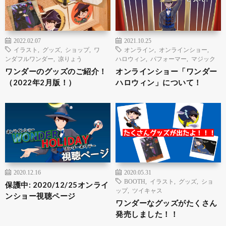
2022.02.07
2021.10.25
イラスト
,
グッズ
,
ショップ
,
ワ
オンライン
,
オンラインショー
,
ンダフルワンダー
,
凉りょう
ハロウィン
,
パフォーマー
,
マジック
ワンダーのグッズのご紹介！
オンラインショー「ワンダー
（2022年2月版！）
ハロウィン」について！
2020.12.16
2020.05.31
BOOTH
,
イラスト
,
グッズ
,
ショ
保護中: 2020/12/25オンライ
ップ
,
ツイキャス
ンショー視聴ページ
ワンダーなグッズがたくさん
発売しました！！