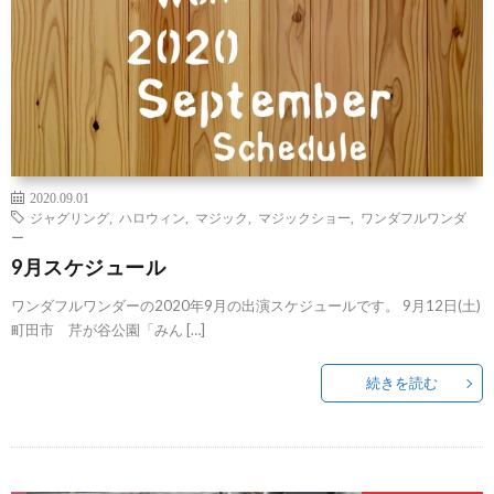
2020.09.01
ジャグリング
,
ハロウィン
,
マジック
,
マジックショー
,
ワンダフルワンダ
ー
9月スケジュール
ワンダフルワンダーの2020年9月の出演スケジュールです。 9月12日(土)
町田市 芹が谷公園「みん […]
続きを読む