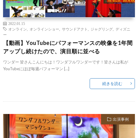
2022.01.15
オンライン
,
オンラインショー
,
サウンドアクト
,
ジャグリング
,
ディズニ
ー
【動画】YouTubeにパフォーマンスの映像を1年間
アップし続けたので、演目順に並べる
ワンダー 皆さんこんにちは！ワンダフルワンダーです！皆さんは私が
YouTubeにほぼ毎週パフォーマン […]
続きを読む
出演事例